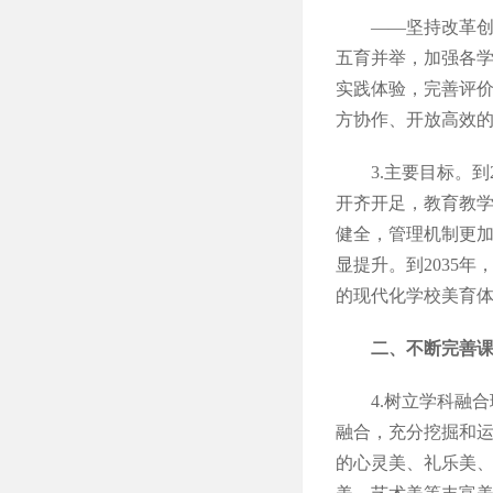
——坚持改革
五育并举，加强各
实践体验，完善评
方协作、开放高效
3.主要目标。
开齐开足，教育教
健全，管理机制更
显提升。到2035
的现代化学校美育
二、不断完善
4.树立学科融
融合，充分挖掘和
的心灵美、礼乐美