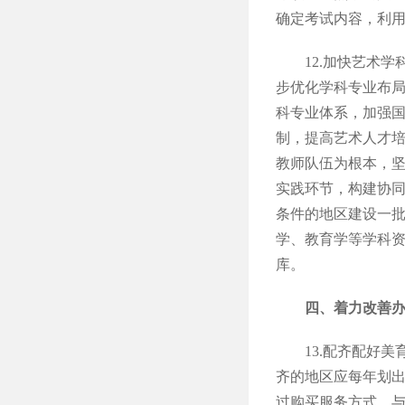
确定考试内容，利
12.加快艺术
步优化学科专业布
科专业体系，加强
制，提高艺术人才
教师队伍为根本，
实践环节，构建协
条件的地区建设一
学、教育学等学科
库。
四、着力改善
13.配齐配好
齐的地区应每年划
过购买服务方式，