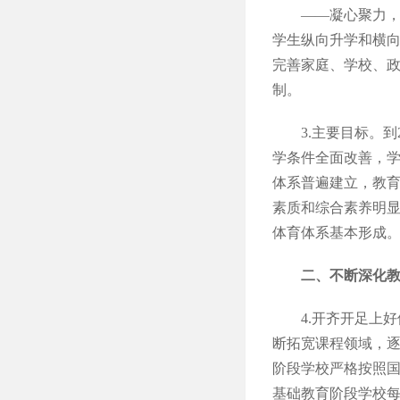
——凝心聚力
学生纵向升学和横
完善家庭、学校、
制。
3.主要目标。
学条件全面改善，
体系普遍建立，教
素质和综合素养明显
体育体系基本形成
二、不断深化
4.开齐开足上
断拓宽课程领域，
阶段学校严格按照
基础教育阶段学校每