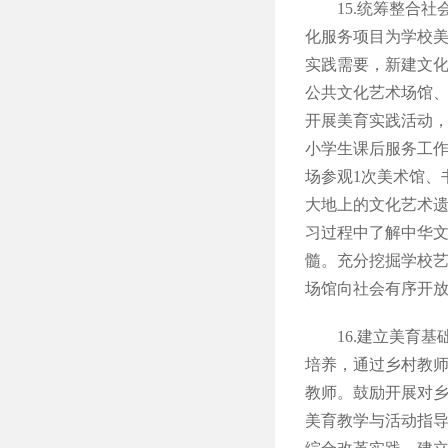
15.统筹整合
化服务项目为学校
实践需要，新建文
公共文化艺术场馆
开展美育实践活动，
小学生课后服务工
场参观1次美术馆、
大地上的文化艺术
习过程中了解中华
髓。充分挖掘学校
场馆向社会有序开
16.建立美育
培养，通过乡村教
教师。鼓励开展对
美育教学与活动指