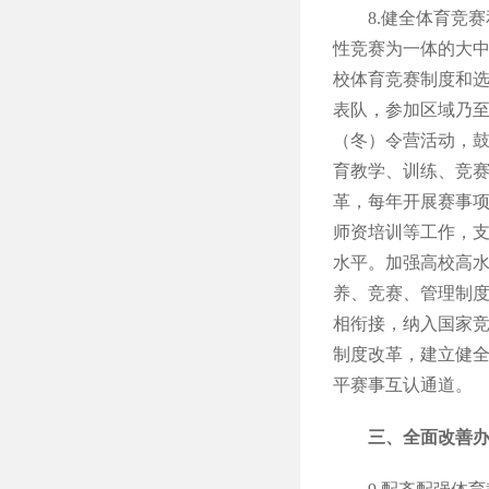
8.健全体育竞
性竞赛为一体的大
校体育竞赛制度和
表队，参加区域乃
（冬）令营活动，
育教学、训练、竞
革，每年开展赛事
师资培训等工作，
水平。加强高校高
养、竞赛、管理制
相衔接，纳入国家
制度改革，建立健
平赛事互认通道。
三、全面改善