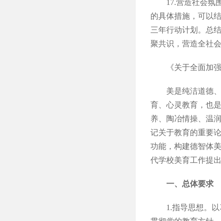
17.营造社会
的具体措施，可以
三年行动计划。总
聚共识，营造全社
《关于全面加
美是纯洁道德
育、心灵教育，也
养、陶冶情操、温
记关于教育的重要
功能，构建德智体
代学校美育工作提
一、总体要求
1.指导思想。