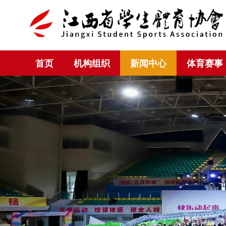
首页
机构组织
新闻中心
体育赛事