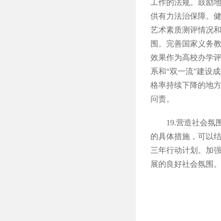
工作的法规。鼓励
供有力法治保障。
艺术素质测评情况
围。完善国家义务
效果作为高校办学
系和“双一流”建设
格率持续下降的地
问责。
19.营造社会
的具体措施，可以
三年行动计划。加
展的良好社会氛围