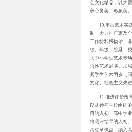
创文化精品，以大
养心灵美、形象美
10.丰富艺术
制，大力推广惠及
工作坊和博物馆、
级、年级、院系、
大中小学生艺术专项
合性艺术展演。加
秀学生艺术团参与
文化、社会主义先
11.推进评价
以及参与学校组织
目纳入初、高中学
将测评结果纳入初
考改革试点，纳入